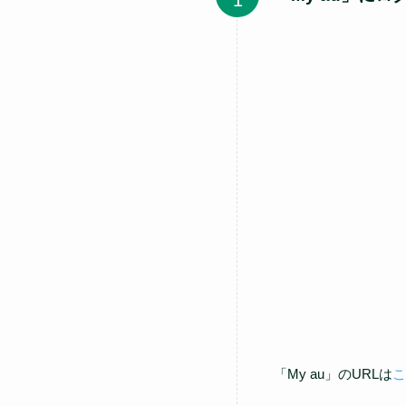
「My au」のURLは
こ