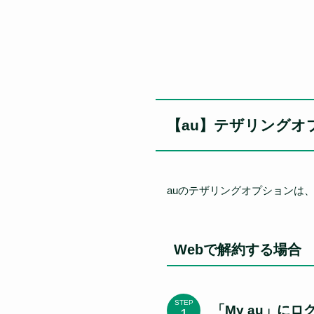
【au】テザリングオ
auのテザリングオプションは
Webで解約する場合
STEP
「My au」にロ