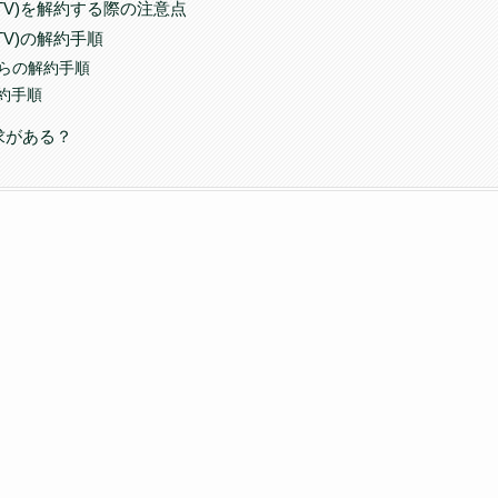
enTV)を解約する際の注意点
nTV)の解約手順
からの解約手順
約手順
求がある？