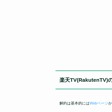
楽天TV(RakutenTV
解約は基本的には
Webページ
か