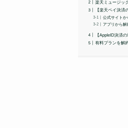
楽天ミュージッ
【楽天ペイ決済
公式サイトか
アプリから解
【AppleID
有料プランを解