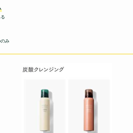
い
ある
のみ