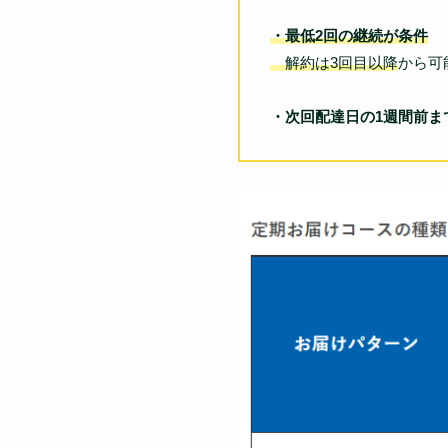
・最低2回の継続が条件
解約は3回目以降
から可
・次回配達日の1週間前ま