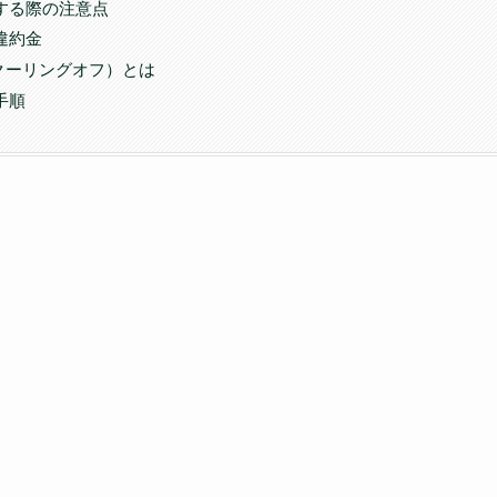
解約する際の注意点
約違約金
クーリングオフ）とは
約手順