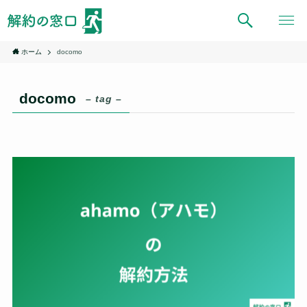
ホーム
docomo
docomo
– tag –