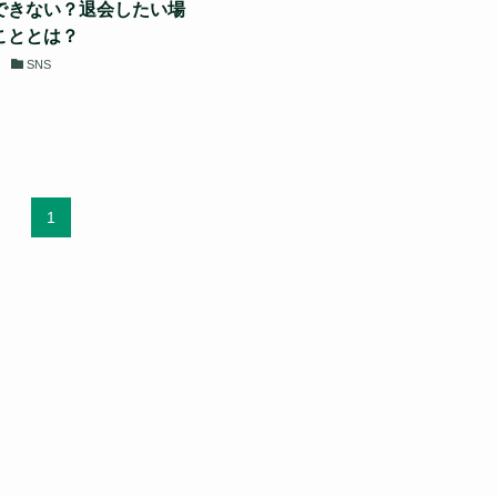
できない？退会したい場
こととは？
SNS
1