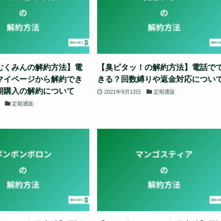
むくみんの解約方法】電
【臭ピタッ！の解約方法】電話で
マイページから解約でき
きる？回数縛りや返金対応につい
期購入の解約について
2021年9月13日
定期通販
定期通販