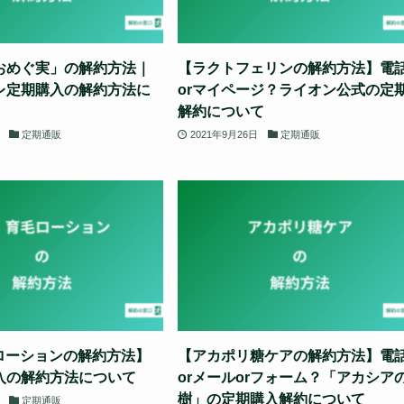
おめぐ実」の解約方法｜
【ラクトフェリンの解約方法】電
レ定期購入の解約方法に
orマイページ？ライオン公式の定
解約について
定期通販
2021年9月26日
定期通販
毛ローションの解約方法】
【アカポリ糖ケアの解約方法】電
入の解約方法について
orメールorフォーム？「アカシア
樹」の定期購入解約について
定期通販