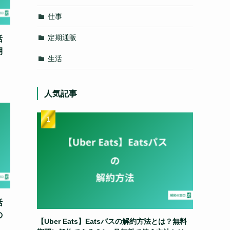
仕事
定期通販
話
期
生活
人気記事
話
の
【Uber Eats】Eatsパスの解約方法とは？無料